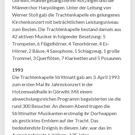
Görwihl, Männergesangsverein Rotzingen und der
Männerchor Harpolingen. Unter der Leitung von
Werner Stoll gab die Trachtenkapelle ein gelungenes
Kirchenkonzert mit beträchtlichem Leistungsniveau
zum Besten. Die Trachtenkapelle bestand damals aus
42 aktiven Musiker in folgender Besetzung: 5
Trompeten, 6 Flügelhörner, 4 Tenorhörner, 4 Es-
Hörner, 2 Bässe, 4 Saxophone, 1 Schlagzeug, 1 große
Trommel, 3 Querflöten, 7 Klarinetten und 5 Posaunen.
1993
Die Trachtenkapelle Strittmatt gab am 3. April 1993
zum ersten Mal ihr Jahreskonzert in der
Hotzenwaldhalle in Görwihl. Mit einem
abwechslungsreichen Programm begeisterten sie die
rund 300 Besucher. An diesem Abend trugen die
Strittmatter Musikanten erstmalig ihr Dorfwappen
als gesticktes Emblem auf der Tracht. Das
bedeutendste Ereignis in diesem Jahr, war das im
August gefeierte Jubiläum „135 Jahre