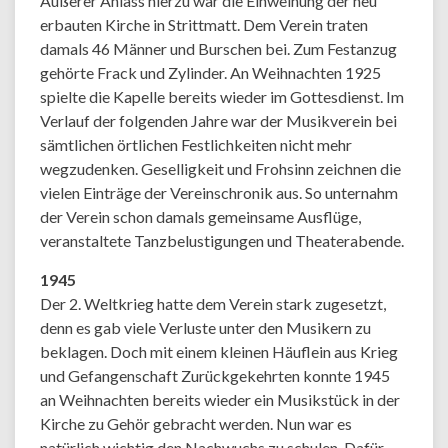
Äußerer Anlass hierzu war die Einweihung der neu
erbauten Kirche in Strittmatt. Dem Verein traten
damals 46 Männer und Burschen bei. Zum Festanzug
gehörte Frack und Zylinder. An Weihnachten 1925
spielte die Kapelle bereits wieder im Gottesdienst. Im
Verlauf der folgenden Jahre war der Musikverein bei
sämtlichen örtlichen Festlichkeiten nicht mehr
wegzudenken. Geselligkeit und Frohsinn zeichnen die
vielen Einträge der Vereinschronik aus. So unternahm
der Verein schon damals gemeinsame Ausflüge,
veranstaltete Tanzbelustigungen und Theaterabende.
1945
Der 2. Weltkrieg hatte dem Verein stark zugesetzt,
denn es gab viele Verluste unter den Musikern zu
beklagen. Doch mit einem kleinen Häuflein aus Krieg
und Gefangenschaft Zurückgekehrten konnte 1945
an Weihnachten bereits wieder ein Musikstück in der
Kirche zu Gehör gebracht werden. Nun war es
natürlich wichtig den Nachwuchs zu schulen. Dafür