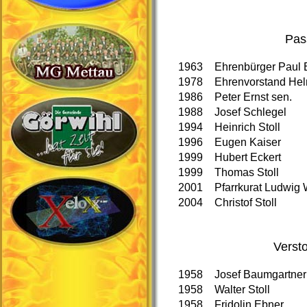
Pas
1963
Ehrenbürger Paul 
1978
Ehrenvorstand He
1986
Peter Ernst sen.
1988
Josef Schlegel
1994
Heinrich Stoll
1996
Eugen Kaiser
1999
Hubert Eckert
1999
Thomas Stoll
2001
Pfarrkurat Ludwig
2004
Christof Stoll
Verst
1958
Josef Baumgartner
1958
Walter Stoll
1958
Fridolin Ebner