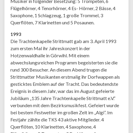
Musiker in folgender Besetzung: 5 Trompeten, 6
Flügelhörner, 4 Tenorhörner, 4 Es- Hörner, 2 Bässe, 4
Saxophone, 1 Schlagzeug, 1 große Trommel, 3
Querflöten, 7 Klarinetten und 5 Posaunen.
1993
Die Trachtenkapelle Strittmatt gab am 3. April 1993
zum ersten Mal ihr Jahreskonzert in der
Hotzenwaldhalle in Görwihl. Mit einem
abwechslungsreichen Programm begeisterten sie die
rund 300 Besucher. An diesem Abend trugen die
Strittmatter Musikanten erstmalig ihr Dorfwappen als
gesticktes Emblem auf der Tracht. Das bedeutendste
Ereignis in diesem Jahr, war das im August gefeierte
Jubiläum „135 Jahre Trachtenkapelle Strittmatt e.V.“
verbunden mit dem Bezirksmusikfest. Gefeiert wurde
bei bestem Festwetter im großen Zelt im „Algi“. Im
Festjahr zählte die TKS 43 aktive Mitglieder. 4
Querflöten, 10 Klarinetten, 4 Saxophone, 4