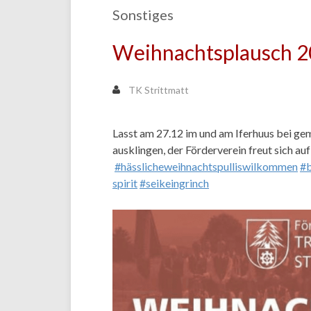
Sonstiges
Weihnachtsplausch 
TK Strittmatt
Lasst am 27.12 im und am Iferhuus bei ge
ausklingen, der Förderverein freut sich a
#hässlicheweihnachtspulliswilkommen
#b
spirit
#seikeingrinch