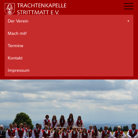
Der Verein
Mach mit!
Termine
Kontakt
Impressum