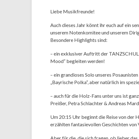
Liebe Musikfreunde!
Auch dieses Jahr könnt ihr euch auf ein s
unserem Notenkomitee und unserem Dirig
Besondere Highlights sind:
– ein exklusiver Auftritt der TANZSCHUL
Mood“ begleiten werden!
– ein grandioses Solo unseres Posauniste
„Bayrische Polka“, aber natürlich im spezie
– auch für die Holz-Fans unter uns ist gan
Preißer, Petra Schlachter & Andreas Mard
Um 20:15 Uhr beginnt die Reise von der H
erzählten fantasievollen Geschichten von
Aber für die, die sich fragen, ob lieber d