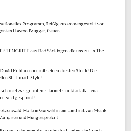
ensationelles Programm, fleißig zusammengestellt von
enten Haymo Brugger, freuen.
E STENGRITT aus Bad Säckingen, die uns zu „In The
n David Kohlbrenner mit seinem besten Stück! Die
llen Strittmatt-Style!
z schön etwas geboten: Clarinet Cocktail alla Lena
er. Seid gespannt!
otzenwald-Halle in Görwihl in ein Land mit von Musik
 Vampiren und Hungerspielen!
as Konzert oder eine Party oder doch lieber die Couch