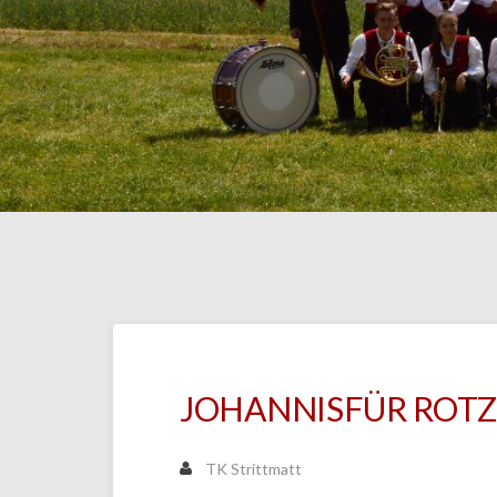
JOHANNISFÜR ROT
TK Strittmatt