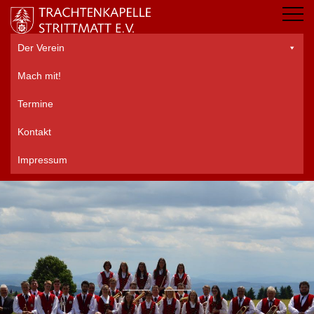
Der Verein
Mach mit!
Termine
Kontakt
Impressum