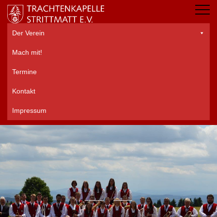
Der Verein
Mach mit!
Termine
Kontakt
Impressum