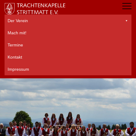
Der Verein
Mach mit!
Termine
Kontakt
Impressum