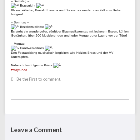
– Samstag –
Brassnight
Blasmusikfieber, Brasslufthamma und Brassanas werden das Zelt zum Beben
bringen!
– Sonntag –
Bezirksmusikfest
Es steht ein wundervoller, zünftiger Blasmusiksonntag mit leckerem Essen, kühlen
Getränken, über 200 Musizierenden und jeder Menge guter Laune vor der Türe!
– Montag –
Handwerkerhock
Den Festausklang musikalisch begleiten wird Holzlos Brass und der MV
Unteralpfen.
Nähere Infos folgen in Kürze
#staytuned
Be the First to comment.
Leave a Comment