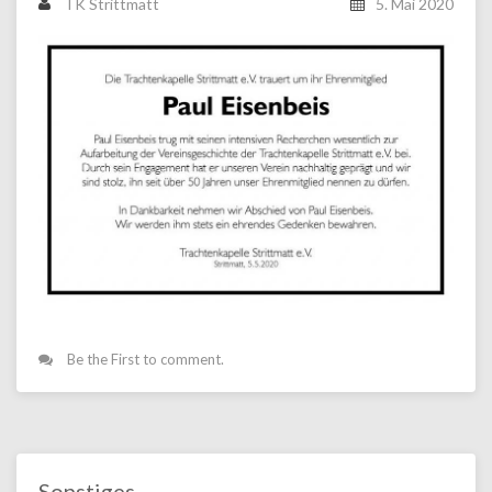
TK Strittmatt
5. Mai 2020
Be the First to comment.
Sonstiges