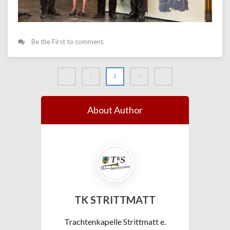
Be the First to comment.
«
1
2
3
»
About Author
TK STRITTMATT
Trachtenkapelle Strittmatt e.