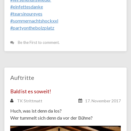
#
einfettesdanke
#
tearsinoureyes
#
sommernachtshockxxl
#
partyonthebolzplatz
Be the First to comment.
Auftritte
Bald ist es soweit!
TK Strittmatt
17. November 2017
Huch, was ist denn da los?
Wer tummelt sich denn da vor der Bühne?