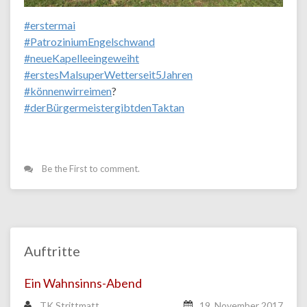
#
erstermai
#
PatroziniumEngelschwand
#
neueKapelleeingeweiht
#
erstesMalsuperWetterseit5Jahren
#
könnenwirreimen
?
#
derBürgermeistergibtdenTaktan
Be the First to comment.
Auftritte
Ein Wahnsinns-Abend
TK Strittmatt
19. November 2017