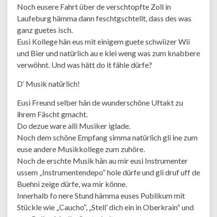
Noch eusere Fahrt über de verschtopfte Zoll in
Laufeburg hämma dann feschtgschtellt, dass des was
ganz guetes isch.
Eusi Kollege hän eus mit einigem guete schwiizer Wii
und Bier und natürlich au e klei weng was zum knabbere
verwöhnt. Und was hätt do it fähle dürfe?
D‘ Musik natürlich!
Eusi Freund selber hän de wunderschöne Uftakt zu
ihrem Fäscht gmacht.
Do dezue ware alli Musiker iglade.
Noch dem schöne Empfang simma natürlich gli ine zum
euse andere Musikkollege zum zuhöre.
Noch de erschte Musik hän au mir eusi Instrumenter
ussem „Instrumentendepo“ hole dürfe und gli druf uff de
Buehni zeige dürfe, wa mir könne.
Innerhalb fo nere Stund hämma euses Publikum mit
Stückle wie „Caucho“, „Stell’ dich ein in Oberkrain“ und