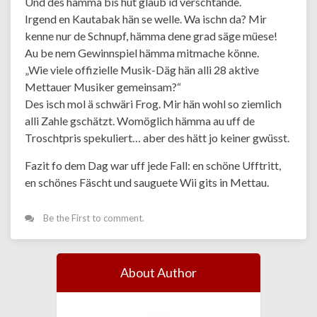
Und des hämma bis hüt glaub id verschtande.
Irgend en Kautabak hän se welle. Wa ischn da? Mir
kenne nur de Schnupf, hämma dene grad säge müese!
Au be nem Gewinnspiel hämma mitmache könne.
„Wie viele offizielle Musik-Däg hän alli 28 aktive
Mettauer Musiker gemeinsam?“
Des isch mol ä schwäri Frog. Mir hän wohl so ziemlich
alli Zahle gschätzt. Womöglich hämma au uff de
Troschtpris spekuliert… aber des hätt jo keiner gwüsst.
Fazit fo dem Dag war uff jede Fall: en schöne Ufftritt,
en schönes Fäscht und sauguete Wii gits in Mettau.
Be the First to comment.
About Author