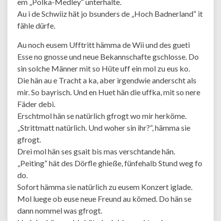
em „Polka-Medley“ unterhalte.
Au i de Schwiiz hät jo bsunders de „Hoch Badnerland“ it
fähle dürfe.
Au noch eusem Ufftritt hämma de Wii und des gueti
Esse no gnosse und neue Bekannschafte gschlosse. Do
sin solche Männer mit so Hüte uff ein mol zu eus ko.
Die hän au e Tracht a ka, aber irgendwie anderscht als
mir. So bayrisch. Und en Huet hän die uffka, mit so nere
Fäder debi.
Erschtmol hän se natürlich gfrogt wo mir herköme.
„Strittmatt natürlich. Und woher sin ihr?“, hämma sie
gfrogt.
Drei mol hän ses gsait bis mas verschtande hän.
„Peiting“ hät des Dörfle ghieße, fünfehalb Stund weg fo
do.
Sofort hämma sie natürlich zu eusem Konzert iglade.
Mol luege ob euse neue Freund au kömed. Do hän se
dann nommel was gfrogt.