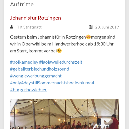
Auftritte
Johannisfür Rotzingen
TK Strittmatt
23. Juni 2019
Gestern beim Johannisfür in Rotzingen
morgen sind
wir in Oberwihl beim Handwerkerhock ab 19:30 Uhr
am Start, kommt vorbei
#polkamedley
#laolawelledurchszelt
#geballterblechundholzsound
#wenglewerbunggemacht
#only4daystillSommernachtshockvolume4
#burgerbowlebier